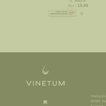
N°
500170
15,45
75cl /
Hietalah
00180, He
Finland