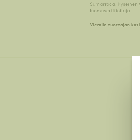
Sumarroca. Kyseinen t
luomusertifioituja.
Vieraile tuottajan koti