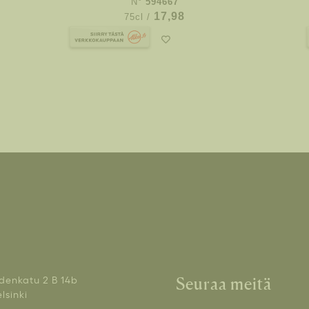
N°
594667
17,98
75cl /
denkatu 2 B 14b
Seuraa meitä
lsinki