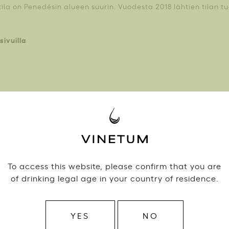
ila on Penedésin alueen suurin. Vuodesta 2018 lähtien tilan t
sivuilla
Tuotteet Bodegues Sumarroca
To access this website, please confirm that you are
of drinking legal age in your country of residence.
Valitse lisävaihtoehtoja
Monopolivalikoima
Ravintolavalikoima
YES
NO