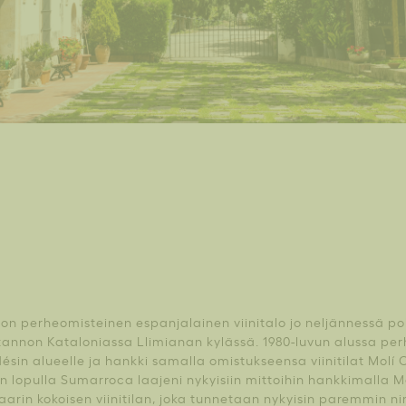
n perheomisteinen espanjalainen viinitalo jo neljännessä p
otannon Kataloniassa Llimianan kylässä. 1980-luvun alussa perh
ésin alueelle ja hankki samalla omistukseensa viinitilat Molí
un lopulla Sumarroca laajeni nykyisiin mittoihin hankkimalla 
aarin kokoisen viinitilan, joka tunnetaan nykyisin paremmin n