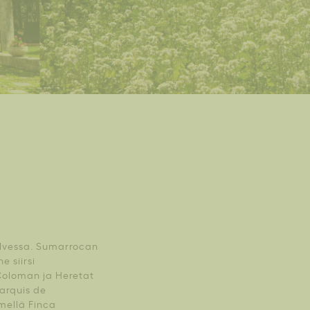
olvessa. Sumarrocan
e siirsi
 Coloman ja Heretat
Marquis de
imellä Finca