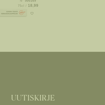
N°
500169
18,99
75cl /
UUTISKIRJE