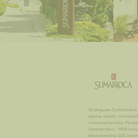
Bodegues Sumarroca o
perhe aloitti viinintu
viinintuotannon Pened
Sarbartésin. 1990-luv
Monistrolilta 403 heht