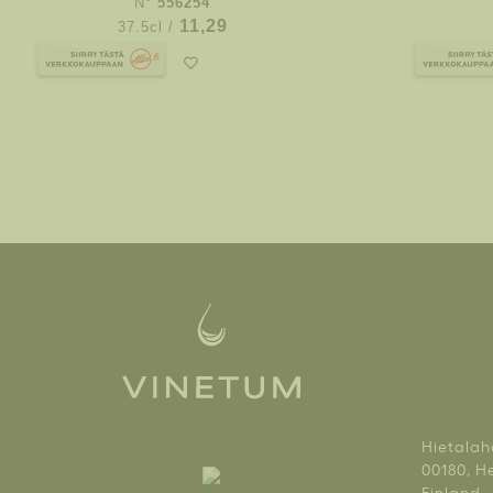
N°
556254
11,29
37.5cl /
Hietalah
00180, He
Finland