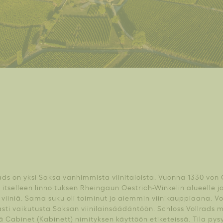
ads on yksi Saksa vanhimmista viinitaloista. Vuonna 1330 von 
i itselleen linnoituksen Rheingaun Oestrich-Winkelin alueelle 
n viiniä. Sama suku oli toiminut jo aiemmin viinikauppiaana. V
aasti vaikutusta Saksan viinilainsäädäntöön. Schloss Vollrad
 Cabinet (Kabinett) nimityksen käyttöön etiketeissä. Tila pys