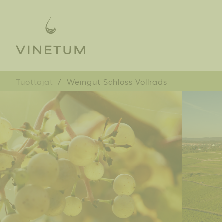
Tuottajat
Weingut Schloss Vollrads