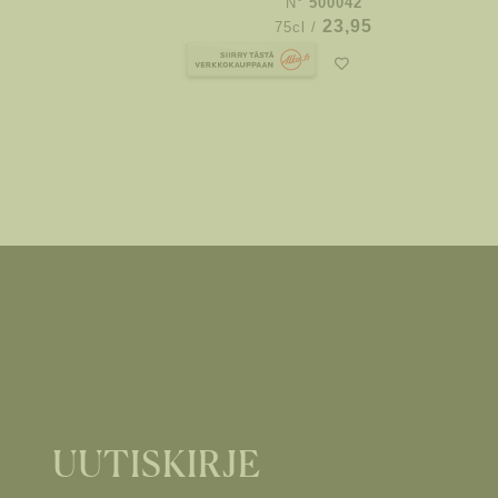
N°
500042
23,95
75cl /
UUTISKIRJE