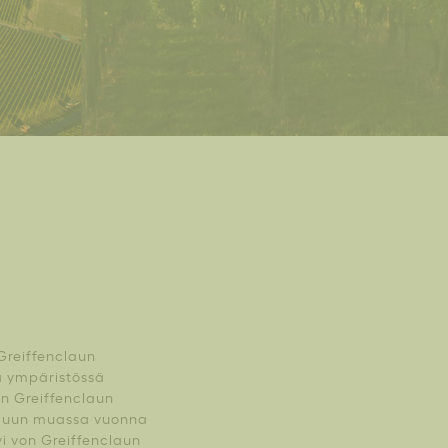
Greiffenclaun
ja ympäristössä
on Greiffenclaun
s muun muassa vuonna
yi von Greiffenclaun