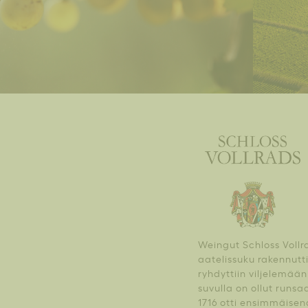
Weingut Schloss Vollr
aatelissuku rakennutt
ryhdyttiin viljelemää
suvulla on ollut runs
1716 otti ensimmäisenä