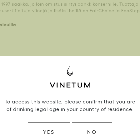
997 saakka, jolloin omistus siirtyi pankkikonsernille. Tuottaj
sertifioituja viinejä ja lisäksi heillä on FairChoice ja EcoStep 
sivuilla
uotteet Weingut Schloss Vollra
To access this website, please confirm that you are
of drinking legal age in your country of residence.
Valitse lisävaihtoehtoja
Monopolivalikoima
Ravintolavalikoima
YES
NO