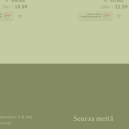
N°
904368
N°
901862
19,98
22,59
75cl /
100cl /
denkatu 2 B 14b
Seuraa meitä
lsinki