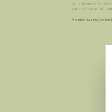
omistuksessa vuoteen 1
saakka tuottanut luomu
Vieraile tuottajan koti
T