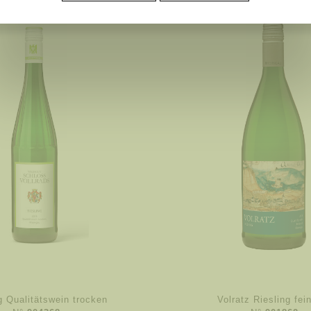
g Qualitätswein trocken
Volratz Riesling fei