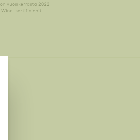
a on vuosikerrasta 2022
Wine -sertifioinnit.
ds