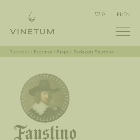
FI
0
/
EN
Tuotteet
Espanja
Rioja
Bodegas Faustino