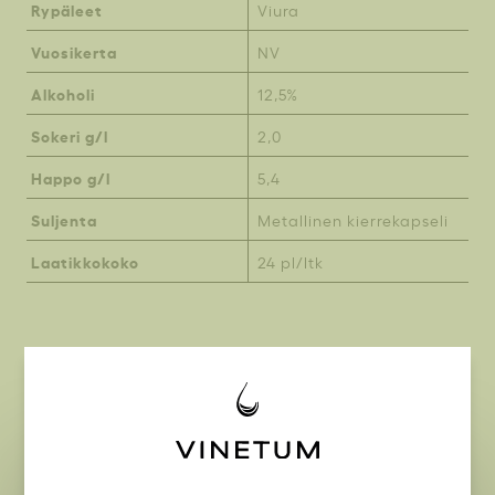
Rypäleet
Viura
Vuosikerta
NV
Alkoholi
12,5%
Sokeri g/l
2,0
Happo g/l
5,4
Suljenta
Metallinen kierrekapseli
Laatikkokoko
24 pl/ltk
Samalta tuottajalta