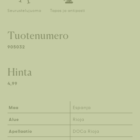
Seurustelujuoma
Tapas ja antipasti
Tuotenumero
905032
Hinta
4,99
Maa
Espanja
Alue
Rioja
Apellaatio
DOCa Rioja