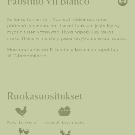
Faustino VII Blanco
Kullankeltainen väri. Vaaleat hedelmät, kuten
päärynä ja omena, hallitsevat tuoksua, josta löytyy
myös hitusen yrttisyyttä. Hyvä hapokkuus, raikas
maku. Hieno viimeistely, jossa kevyttä mineraalisuutta.
Maseraatio kestää 12 tuntia ja käyminen tapahtuu
16
C lämpötilassa.
°
Ruokasuositukset
Kana, kalkkuna
Salaatit, kasvisruoka