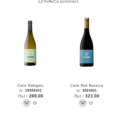
HoReCa sortiment
Carm Rabigato
Carm Red Reserva
nr.
19994201
nr.
3003001
269,00
323,00
75cl /
75cl /