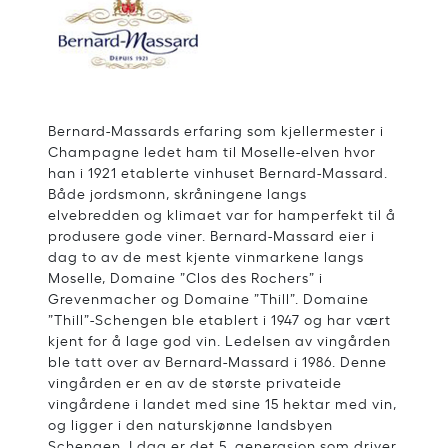
Bernard-Massards erfaring som kjellermester i
Champagne ledet ham til Moselle-elven hvor
han i 1921 etablerte vinhuset Bernard-Massard.
Både jordsmonn, skråningene langs
elvebredden og klimaet var for hamperfekt til å
produsere gode viner. Bernard-Massard eier i
dag to av de mest kjente vinmarkene langs
Moselle, Domaine ”Clos des Rochers” i
Grevenmacher og Domaine ”Thill”. Domaine
”Thill”-Schengen ble etablert i 1947 og har vært
kjent for å lage god vin. Ledelsen av vingården
ble tatt over av Bernard-Massard i 1986. Denne
vingården er en av de største privateide
vingårdene i landet med sine 15 hektar med vin,
og ligger i den naturskjønne landsbyen
Schengen. I dag er det 5. generasjon som driver