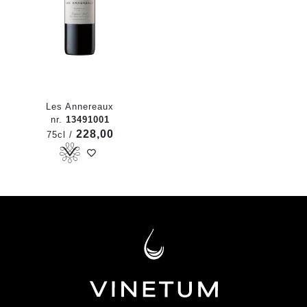
Les Annereaux
nr.
13491001
228,00
75cl /