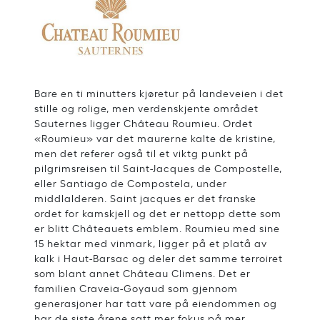
Bare en ti minutters kjøretur på landeveien i det
stille og rolige, men verdenskjente området
Sauternes ligger Château Roumieu. Ordet
«Roumieu» var det maurerne kalte de kristine,
men det referer også til et viktg punkt på
pilgrimsreisen til Saint-Jacques de Compostelle,
eller Santiago de Compostela, under
middlalderen. Saint jacques er det franske
ordet for kamskjell og det er nettopp dette som
er blitt Châteauets emblem. Roumieu med sine
15 hektar med vinmark, ligger på et platå av
kalk i Haut-Barsac og deler det samme terroiret
som blant annet Château Climens. Det er
familien Craveia-Goyaud som gjennom
generasjoner har tatt vare på eiendommen og
har de siste årene satt mer fokus på mer