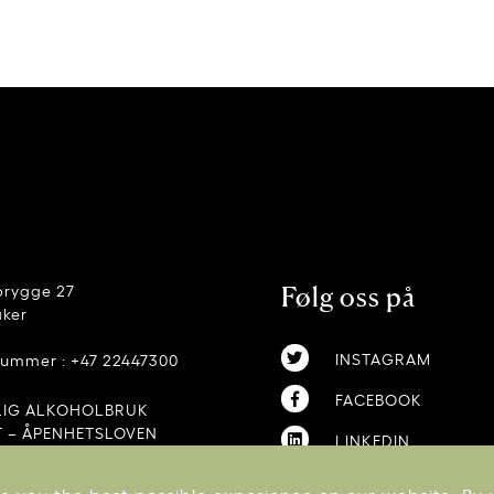
brygge 27
Følg oss på
aker
INSTAGRAM
nummer : +47 22447300
FACEBOOK
LIG ALKOHOLBRUK
 – ÅPENHETSLOVEN
LINKEDIN
OG BETINGELSER
 – KLIMAREGNSKAP