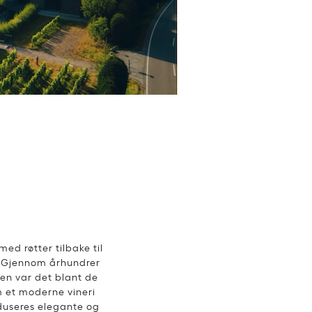
ed røtter tilbake til
t. Gjennom århundrer
ren var det blant de
m et moderne vineri
duseres elegante og