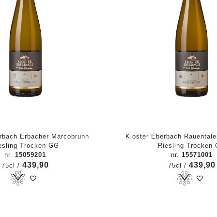
erbach Erbacher Marcobrunn
Kloster Eberbach Rauentale
esling Trocken GG
Riesling Trocken
nr.
15059201
nr.
15571001
439,90
439,90
75cl /
75cl /