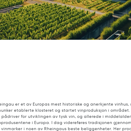
ingau er et av Europas mest historiske og anerkjente vinhus, m
munker etablerte klosteret og startet vinproduksjon i område
ådriver for utviklingen av tysk vin, og allerede i middelalde
vinprodusentene i Europa. I dag videreføres tradisjonen gjenno
 vinmarker i noen av Rheingaus beste beliggenheter. Her pro