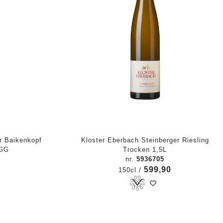
r Baikenkopf
Kloster Eberbach Steinberger Riesling
 GG
Trocken 1,5L
nr.
5936705
599,90
150cl /