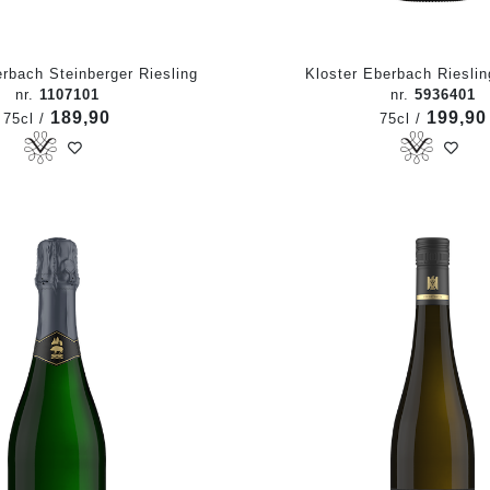
erbach Steinberger Riesling
Kloster Eberbach Riesli
nr.
1107101
nr.
5936401
189,90
199,90
75cl /
75cl /