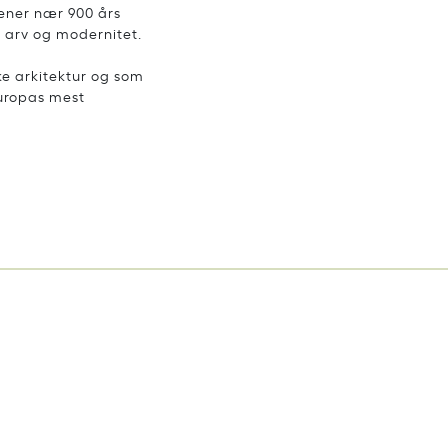
rener nær 900 års
e arv og modernitet.
ke arkitektur og som
Europas mest