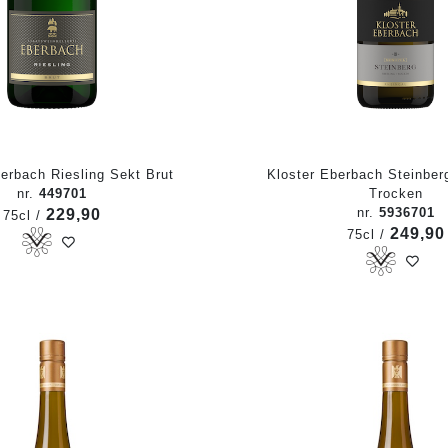
erbach Riesling Sekt Brut
Kloster Eberbach Steinberg
nr.
449701
Trocken
nr.
5936701
229,90
75cl /
249,90
75cl /