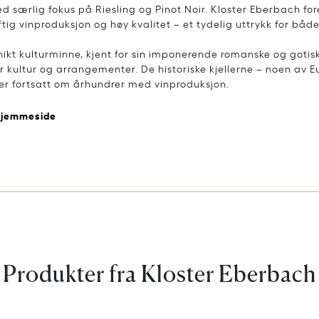
ed særlig fokus på Riesling og Pinot Noir. Kloster Eberbach fo
tig vinproduksjon og høy kvalitet – et tydelig uttrykk for båd
unikt kulturminne, kjent for sin imponerende romanske og gotis
or kultur og arrangementer. De historiske kjellerne – noen av 
ner fortsatt om århundrer med vinproduksjon.
hjemmeside
Produkter fra Kloster Eberbach