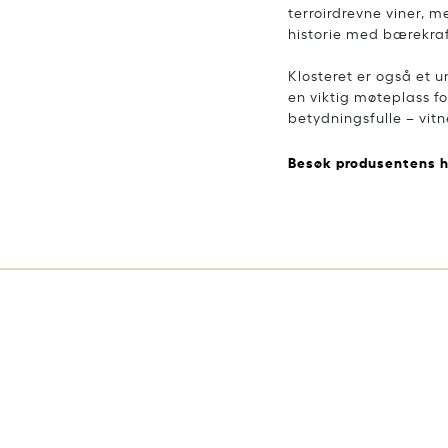
terroirdrevne viner, m
historie med bærekraf
Klosteret er også et 
en viktig møteplass f
betydningsfulle – vit
Besøk produsentens 