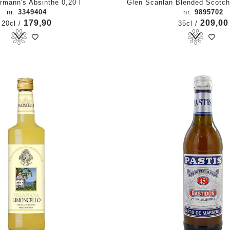
rmann's Absinthe 0,20 l
Glen Scanlan Blended Scotch
nr.
3349404
nr.
9895702
179,90
209,00
20cl /
35cl /