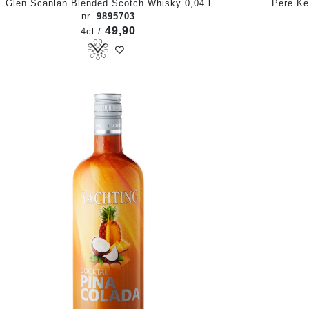
Glen Scanlan Blended Scotch Whisky 0,04 l
Pere Ke
nr.
9895703
49,90
4cl /