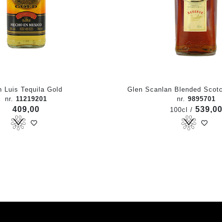
 Luis Tequila Gold
Glen Scanlan Blended Scotc
nr.
11219201
nr.
9895701
409,00
539,0
100cl /