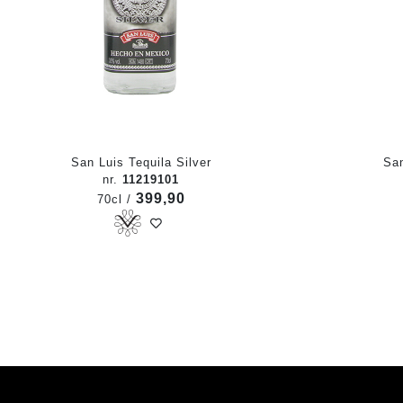
San Luis Tequila Silver
San
nr.
11219101
399,90
70cl /