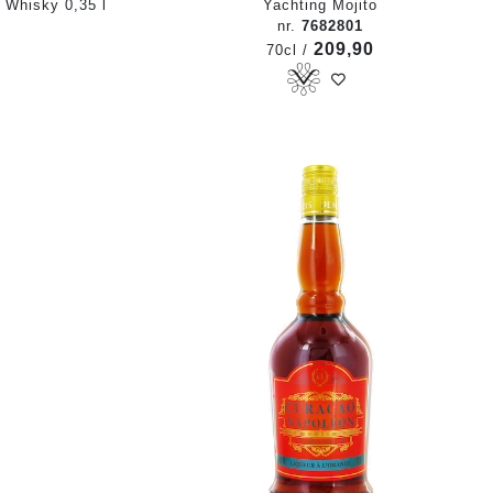
 Whisky 0,35 l
Yachting Mojito
nr.
7682801
209,90
70cl /