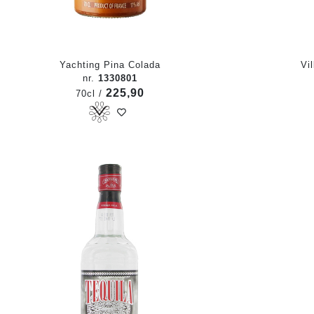
Yachting Pina Colada
Vi
nr.
1330801
225,90
70cl /