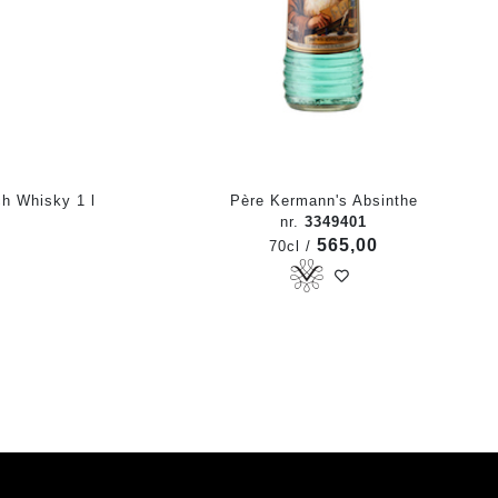
h Whisky 1 l
Père Kermann's Absinthe
nr.
3349401
0
565,00
70cl /