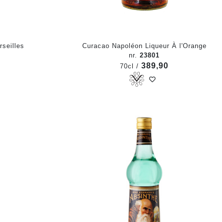
seilles
Curacao Napoléon Liqueur À l'Orange
nr.
23801
389,90
70cl /