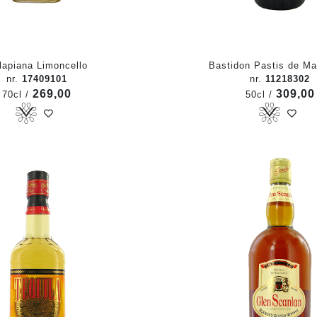
llapiana Limoncello
Bastidon Pastis de Mar
nr.
17409101
nr.
11218302
269,00
309,00
70cl /
50cl /