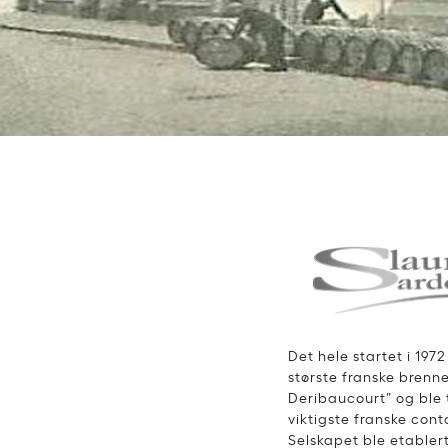
Det hele startet i 197
største franske brenne
Deribaucourt” og ble t
viktigste franske con
Selskapet ble etabler