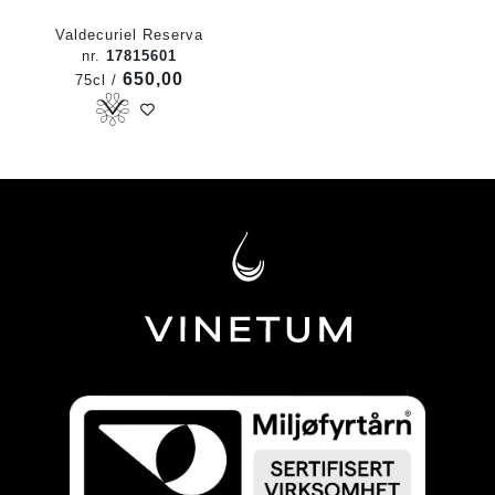
Valdecuriel Reserva
nr.
17815601
650,00
75cl /