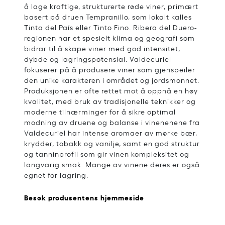
å lage kraftige, strukturerte røde viner, primært
basert på druen Tempranillo, som lokalt kalles
Tinta del País eller Tinto Fino. Ribera del Duero-
regionen har et spesielt klima og geografi som
bidrar til å skape viner med god intensitet,
dybde og lagringspotensial. Valdecuriel
fokuserer på å produsere viner som gjenspeiler
den unike karakteren i området og jordsmonnet.
Produksjonen er ofte rettet mot å oppnå en høy
kvalitet, med bruk av tradisjonelle teknikker og
moderne tilnærminger for å sikre optimal
modning av druene og balanse i vinenenene fra
Valdecuriel har intense aromaer av mørke bær,
krydder, tobakk og vanilje, samt en god struktur
og tanninprofil som gir vinen kompleksitet og
langvarig smak. Mange av vinene deres er også
egnet for lagring.
Besøk produsentens hjemmeside