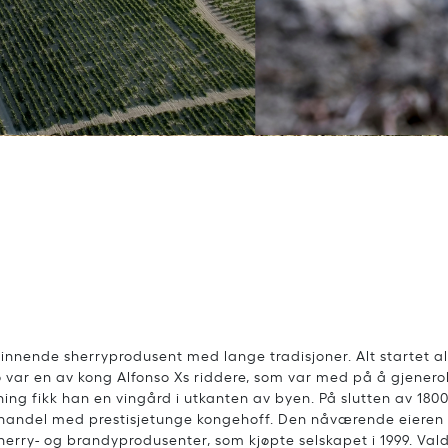
vinnende sherryprodusent med lange tradisjoner. Alt startet al
 var en av kong Alfonso Xs riddere, som var med på å gjenerob
ng fikk han en vingård i utkanten av byen. På slutten av 1800
v handel med prestisjetunge kongehoff. Den nåværende eieren 
sherry- og brandyprodusenter, som kjøpte selskapet i 1999. Val