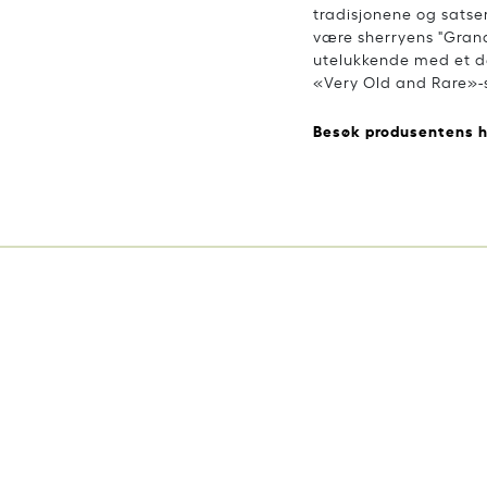
tradisjonene og satse
være sherryens "Grand
utelukkende med et de
«Very Old and Rare»-s
Besøk produsentens 