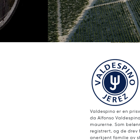
Valdespino er en pris
da Alfonso Valdespino
maurerne. Som belønni
registrert, og de dre
anerkjent familie av 