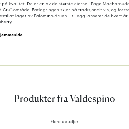
r på kvalitet. De er en av de største eierne i Pago Macharnudo
 Cru"-område. Fatlagringen skjer på tradisjonelt vis, og forst
stillat laget av Palomino-druen. I tillegg lanserer de hvert å
herry.
hjemmeside
Produkter fra Valdespino
Flere detaljer