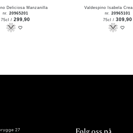
no Deliciosa Manzanilla
Valdespino Isabela Cre
nr.
20965201
nr.
20965101
299,90
309,90
75cl /
75cl /
brygge 27
Følg oss på