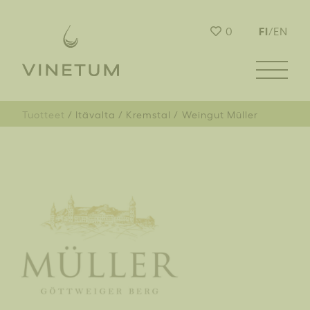
FI
0
/
EN
Tuotteet
Itävalta
Kremstal
Weingut Müller