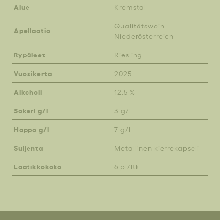
Alue
Kremstal
Qualitätswein
Apellaatio
Niederösterreich
Rypäleet
Riesling
Vuosikerta
2025
Alkoholi
12,5 %
Sokeri g/l
3 g/l
Happo g/l
7 g/l
Suljenta
Metallinen kierrekapseli
Laatikkokoko
6 pl/ltk