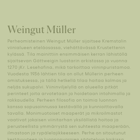
Weingut Müller
Perheomisteinen Weingut Müller sijaitsee Kremstalin
viinialueen eteläosassa, viehättävässä Krustettenin
kylässä. Tila mainittiin ensimmäisen kerran lähistöllä
sijaitsevan Göttweigin luostarin arkistossa jo vuonna
1270 jKr. Lesehofina, mikä tarkoittaa viininpuristamoa.
Vuodesta 1936 lähtien tila on ollut Müllerin perheen
omistuksessa, ja tällä hetkellä tilaa hoitaa kolmas ja
neljäs sukupolvi. Viininviljelyllä on alueella pitkät
perinteet joita arvotetaan ja hoidetaan intohimolla ja
rakkaudella. Perheen filosofia on toimia luonnon
kanssa sopusoinnussa kestävällä ja kunnioittavalla
tavalla. Monimuotoiset maaperät ja mikroilmastot
vaativat jokaisen viinitarhan yksilöllistä hoitoa ja
perusteellista ymmärrystä sen suhteesta maaperään,
ilmastoon ja rypälelajikkeeseen. Perhe on sitoutunut
kestävyyteen ja luonnonvarojen säästelyyn kaikissa