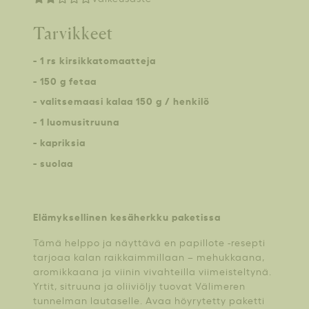
Tarvikkeet
- 1 rs kirsikkatomaatteja
- 150 g fetaa
- valitsemaasi kalaa 150 g / henkilö
- 1 luomusitruuna
- kapriksia
- suolaa
Elämyksellinen kesäherkku paketissa
Tämä helppo ja näyttävä en papillote -resepti
tarjoaa kalan raikkaimmillaan – mehukkaana,
aromikkaana ja viinin vivahteilla viimeisteltynä.
Yrtit, sitruuna ja oliiviöljy tuovat Välimeren
tunnelman lautaselle. Avaa höyrytetty paketti