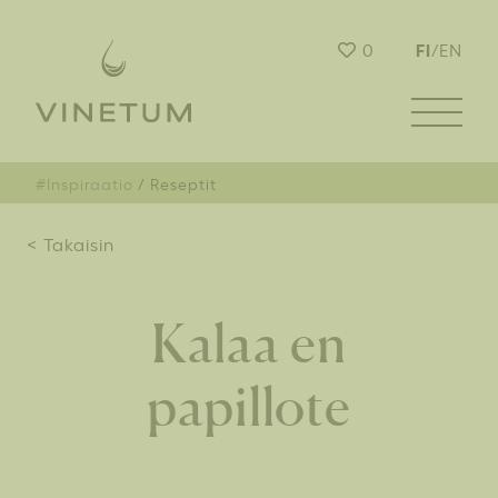
FI
0
/
EN
#Inspiraatio
Reseptit
< Takaisin
Kalaa en
papillote