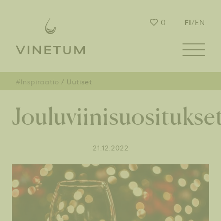
FI
0
/
EN
#Inspiraatio
Uutiset
Jouluviinisuositukse
21.12.2022