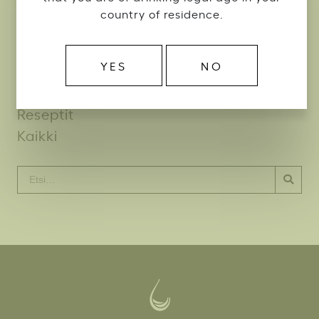
country of residence.
KATEGORIA
YES
NO
Uutuudet
Uutiset
Reseptit
Kaikki