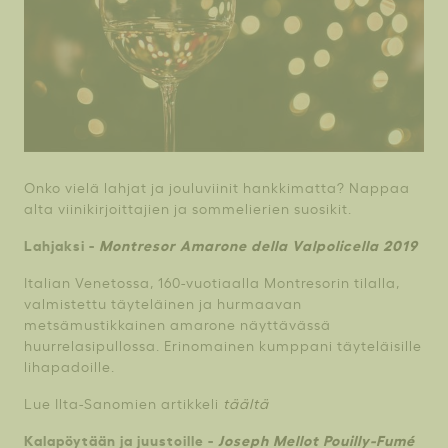
Onko vielä lahjat ja jouluviinit hankkimatta? Nappaa
alta viinikirjoittajien ja sommelierien suosikit.
Lahjaksi -
Montresor Amarone della Valpolicella 2019
Italian Venetossa, 160-vuotiaalla Montresorin tilalla,
valmistettu täyteläinen ja hurmaavan
metsämustikkainen amarone näyttävässä
huurrelasipullossa. Erinomainen kumppani täyteläisille
lihapadoille.
Lue Ilta-Sanomien artikkeli
täältä
Kalapöytään ja juustoille -
Joseph Mellot Pouilly-Fumé