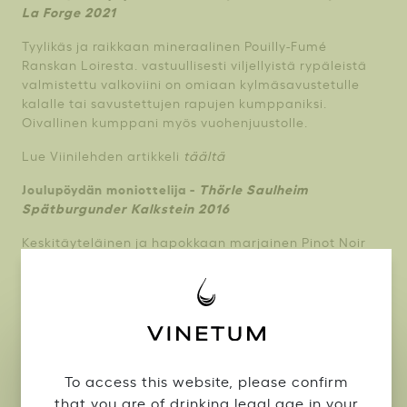
La Forge 2021
Tyylikäs ja raikkaan mineraalinen Pouilly-Fumé
Ranskan Loiresta. vastuullisesti viljellyistä rypäleistä
valmistettu valkoviini on omiaan kylmäsavustetulle
kalalle tai savustettujen rapujen kumppaniksi.
Oivallinen kumppani myös vuohenjuustolle.
Lue Viinilehden artikkeli
täältä
Joulupöydän moniottelija -
Thörle Saulheim
Spätburgunder Kalkstein 2016
Keskitäyteläinen ja hapokkaan marjainen Pinot Noir
Saksan Rheinhessenistä. Thörlen veljesten valmistama
punaviini on omiaan joulupöydän kinkulle ja
laatikoille.
Lue Iltalehden artikkeli
täältä
Tunnelmallista loppuvuotta!
To access this website, please confirm
that you are of drinking legal age in your