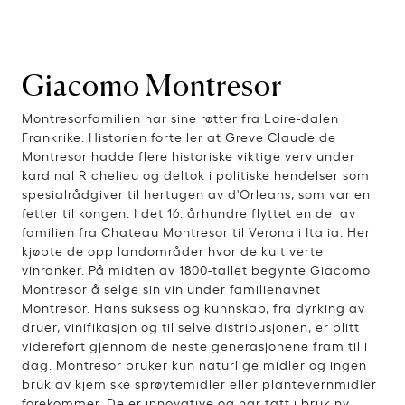
Giacomo Montresor
Montresorfamilien har sine røtter fra Loire-dalen i
Frankrike. Historien forteller at Greve Claude de
Montresor hadde flere historiske viktige verv under
kardinal Richelieu og deltok i politiske hendelser som
spesialrådgiver til hertugen av d'Orleans, som var en
fetter til kongen. I det 16. århundre flyttet en del av
familien fra Chateau Montresor til Verona i Italia. Her
kjøpte de opp landområder hvor de kultiverte
vinranker. På midten av 1800-tallet begynte Giacomo
Montresor å selge sin vin under familienavnet
Montresor. Hans suksess og kunnskap, fra dyrking av
druer, vinifikasjon og til selve distribusjonen, er blitt
videreført gjennom de neste generasjonene fram til i
dag. Montresor bruker kun naturlige midler og ingen
bruk av kjemiske sprøytemidler eller plantevernmidler
forekommer. De er innovative og har tatt i bruk ny