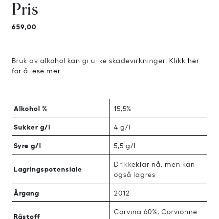
Pris
659,00
Bruk av alkohol kan gi ulike skadevirkninger.
Klikk her
for å lese mer.
Alkohol %
15,5%
Sukker g/l
4 g/l
Syre g/l
5,5 g/l
Drikkeklar nå, men kan
Lagringspotensiale
også lagres
Årgang
2012
Corvina 60%, Corvionne
Råstoff