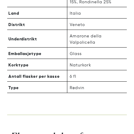
15%, Rondinella 25%
Land
Italia
Distrikt
Veneto
Amarone della
Underdistrikt
Valpolicella
Emballasjetype
Glass
Korktype
Naturkork
Antall flasker per kasse
6 fl
Type
Rødvin