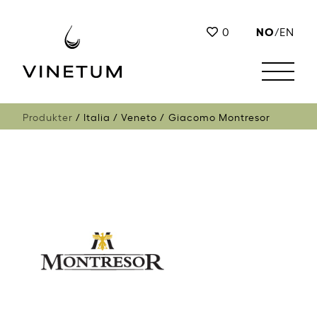
NO
0
/
EN
Produkter
Italia
Veneto
Giacomo Montresor