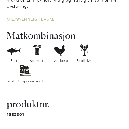
avsluning.
MILJØVENNLIG FLASKE
Matkombinasjon
Fisk
Aperitif
Lyst kjøtt
Skalldyr
Sushi / japansk mat
produktnr.
1032301