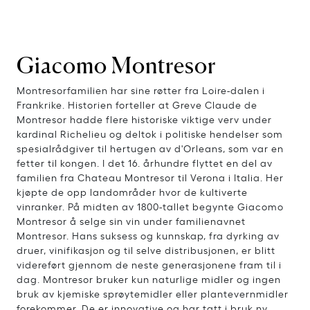
Giacomo Montresor
Montresorfamilien har sine røtter fra Loire-dalen i
Frankrike. Historien forteller at Greve Claude de
Montresor hadde flere historiske viktige verv under
kardinal Richelieu og deltok i politiske hendelser som
spesialrådgiver til hertugen av d'Orleans, som var en
fetter til kongen. I det 16. århundre flyttet en del av
familien fra Chateau Montresor til Verona i Italia. Her
kjøpte de opp landområder hvor de kultiverte
vinranker. På midten av 1800-tallet begynte Giacomo
Montresor å selge sin vin under familienavnet
Montresor. Hans suksess og kunnskap, fra dyrking av
druer, vinifikasjon og til selve distribusjonen, er blitt
videreført gjennom de neste generasjonene fram til i
dag. Montresor bruker kun naturlige midler og ingen
bruk av kjemiske sprøytemidler eller plantevernmidler
forekommer. De er innovative og har tatt i bruk ny