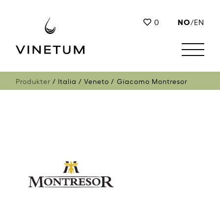
NO
0
/
EN
Produkter
Italia
Veneto
Giacomo Montresor