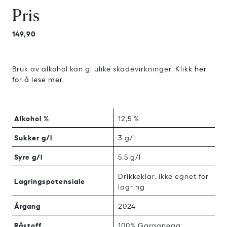
Pris
149,90
Bruk av alkohol kan gi ulike skadevirkninger.
Klikk her
for å lese mer.
Alkohol %
12,5 %
Sukker g/l
3 g/l
Syre g/l
5,5 g/l
Drikkeklar, ikke egnet for
Lagringspotensiale
lagring
Årgang
2024
Råstoff
100% Garganega