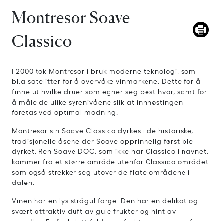
Montresor Soave
Classico
I 2000 tok Montresor i bruk moderne teknologi, som
bl.a satelitter for å overvåke vinmarkene. Dette for å
finne ut hvilke druer som egner seg best hvor, samt for
å måle de ulike syrenivåene slik at innhøstingen
foretas ved optimal modning.
Montresor sin Soave Classico dyrkes i de historiske,
tradisjonelle åsene der Soave opprinnelig først ble
dyrket. Ren Soave DOC, som ikke har Classico i navnet,
kommer fra et større område utenfor Classico området
som også strekker seg utover de flate områdene i
dalen.
Vinen har en lys strågul farge. Den har en delikat og
svært attraktiv duft av gule frukter og hint av
mandler. En frisk, lett fyldig og fruktig vin som en fin