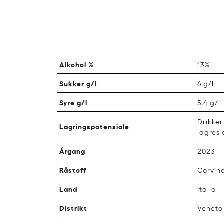
Alkohol %
13%
Sukker g/l
6 g/l
Syre g/l
5,4 g/l
Drikker
Lagringspotensiale
lagres 
Årgang
2023
Råstoff
Corvin
Land
Italia
Distrikt
Veneto