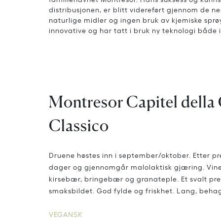
distribusjonen, er blitt videreført gjennom de n
naturlige midler og ingen bruk av kjemiske spr
innovative og har tatt i bruk ny teknologi både 
Montresor Capitel della 
Classico
Druene høstes inn i september/oktober. Etter pr
dager og gjennomgår malolaktisk gjæring. Vinen
kirsebær, bringebær og granateple. Et svalt pr
smaksbildet. God fylde og friskhet. Lang, beha
VEGANSK