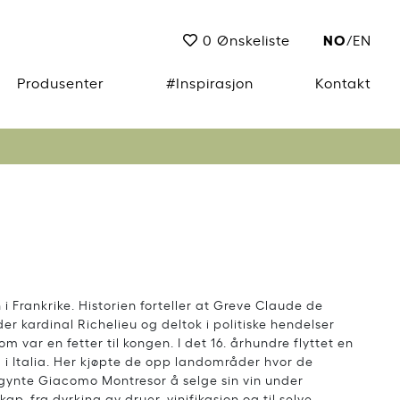
NO
0
Ønskeliste
/
EN
Produsenter
#Inspirasjon
Kontakt
 i Frankrike. Historien forteller at Greve Claude de
er kardinal Richelieu og deltok i politiske hendelser
m var en fetter til kongen. I det 16. århundre flyttet en
a i Italia. Her kjøpte de opp landområder hvor de
begynte Giacomo Montresor å selge sin vin under
p, fra dyrking av druer, vinifikasjon og til selve