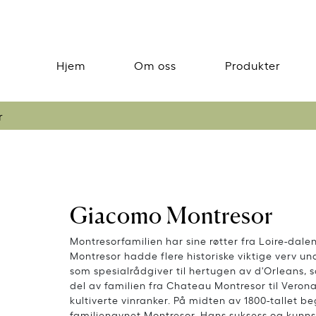
Hjem
Om oss
Produkter
r
Giacomo Montresor
Montresorfamilien har sine røtter fra Loire-dalen
Montresor hadde flere historiske viktige verv und
som spesialrådgiver til hertugen av d'Orleans, so
del av familien fra Chateau Montresor til Veron
kultiverte vinranker. På midten av 1800-tallet 
familienavnet Montresor. Hans suksess og kunnska