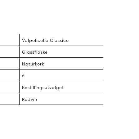
Valpolicella Classico
Glassflaske
Naturkork
6
Bestillingsutvalget
Rødvin