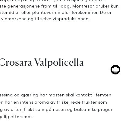
este generasjonene fram til i dag. Montresor bruker kun
øytemidler eller plantevernmidler forekommer. De er
i vinmarkene og til selve vinproduksjonen.
Crosara Valpolicella
essing og gjæring har mosten skallkontakt i femten
 har en intens aroma av friske, røde frukter som
eg av urter, frukt som på nesen og balsamiko preger
gelig ettersmak.