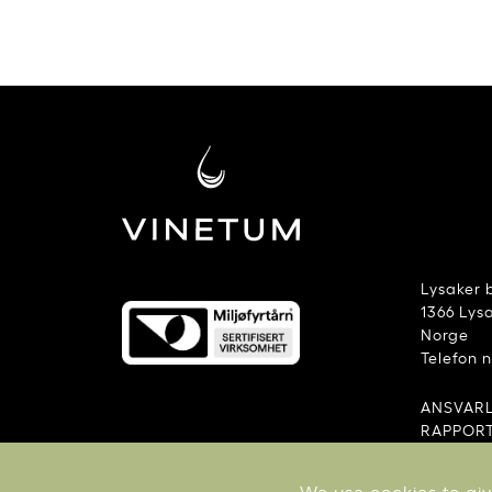
Lysaker 
1366 Lys
Norge
Telefon 
ANSVAR
RAPPORT
VILKÅR 
RAPPORT
We use cookies to giv