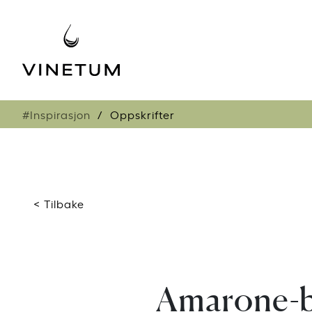
#Inspirasjon
Oppskrifter
< Tilbake
Amarone-br