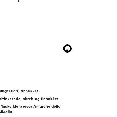
tangselleri, finhakket
vitløksfedd, skrelt og finhakket
2 flaske Montresor Amarone della
licella