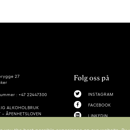
brygge 27
Følg oss på
aker
INSTAGRAM
nummer : +47 22447300
FACEBOOK
LIG ALKOHOLBRUK
 – ÅPENHETSLOVEN
LINKEDIN
OG BETINGELSER
 – KLIMAREGNSKAP
e you the best possible experience on our website. By 