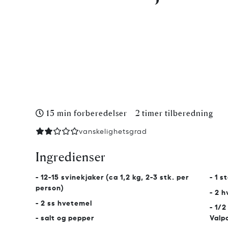
15 min forberedelser
2 timer tilberedning
vanskelighetsgrad
Ingredienser
- 12-15 svinekjaker (ca 1,2 kg, 2-3 stk. per
- 1 s
person)
- 2 h
- 2 ss hvetemel
- 1/
- salt og pepper
Valpo