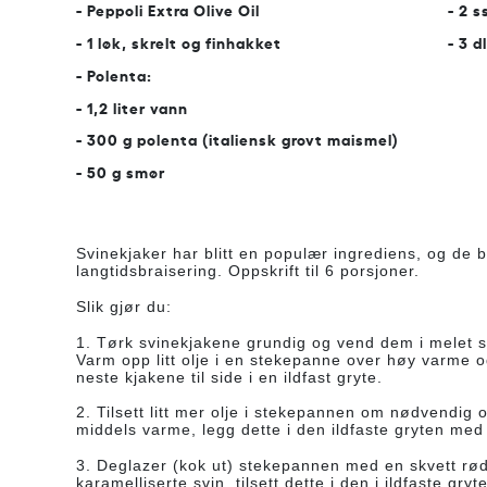
- Peppoli Extra Olive Oil
- 2 
- 1 løk, skrelt og finhakket
- 3 d
- Polenta:
- 1,2 liter vann
- 300 g polenta (italiensk grovt maismel)
- 50 g smør
Svinekjaker har blitt en populær ingrediens, og de 
langtidsbraisering.
Oppskrift til 6 porsjoner.
Slik gjør du:
1. Tørk svinekjakene grundig og vend dem i melet 
Varm opp litt olje i en stekepanne over høy varme o
neste kjakene til side i en ildfast gryte.
2. Tilsett litt mer olje i stekepannen om nødvendig o
middels varme, legg dette i den ildfaste gryten med
3. Deglazer (kok ut) stekepannen med en skvett rød
karamelliserte svin, tilsett dette i den i ildfaste g