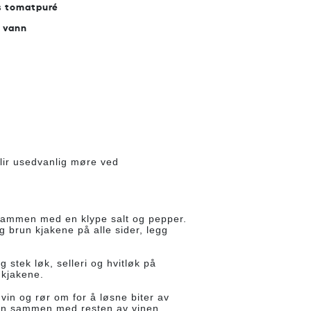
ss tomatpuré
l vann
blir usedvanlig møre ved
sammen med en klype salt og pepper.
g brun kjakene på alle sider, legg
g stek løk, selleri og hvitløk på
 kjakene.
vin og rør om for å løsne biter av
ryten sammen med resten av vinen,