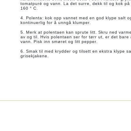
tomatpuré og vann.
La det surre, dekk til og kok på
160 ° C.
4. Polenta: kok opp vannet med en god klype salt og
kontinuerlig for å unngå klumper.
5. Merk at polentaen kan sprute litt.
Skru ned varmen
av og til.
Hvis polentaen ser for tørr ut, er det bare 
vann.
Pisk inn smøret og litt pepper.
6. Smak til med krydder og tilsett en ekstra klype s
grisekjakene.