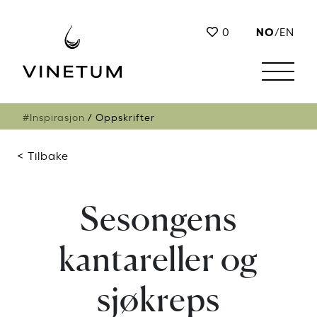
NO
0
/
EN
#Inspirasjon
Oppskrifter
< Tilbake
Sesongens
kantareller og
sjøkreps