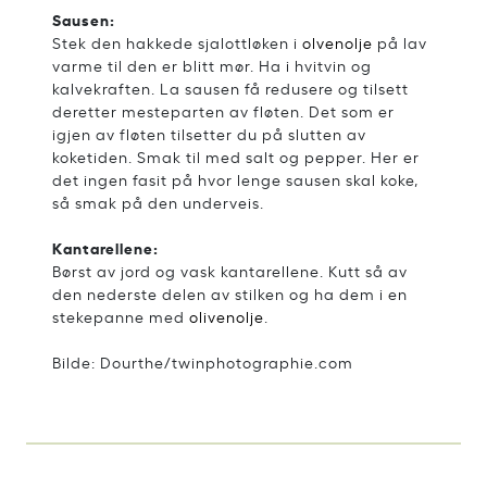
Sausen:
Stek den hakkede sjalottløken i
olvenolje
på lav
varme til den er blitt mør. Ha i hvitvin og
kalvekraften. La sausen få redusere og tilsett
deretter mesteparten av fløten. Det som er
igjen av fløten tilsetter du på slutten av
koketiden. Smak til med salt og pepper. Her er
det ingen fasit på hvor lenge sausen skal koke,
så smak på den underveis.
Kantarellene:
Børst av jord og vask kantarellene. Kutt så av
den nederste delen av stilken og ha dem i en
stekepanne med
olivenolje
.
Bilde: Dourthe/twinphotographie.com