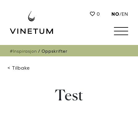
NO
0
/
EN
#Inspirasjon
Oppskrifter
< Tilbake
Test