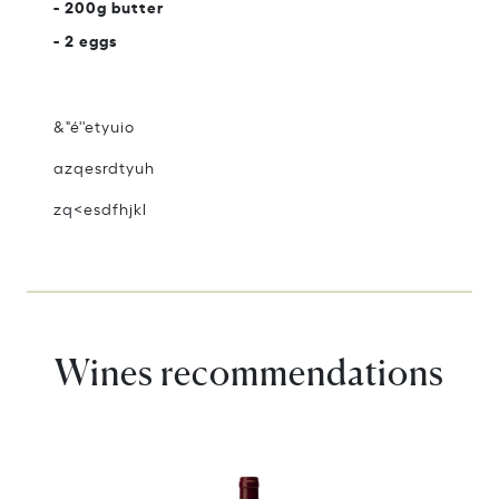
- 200g butter
- 2 eggs
&"é''etyuio
azqesrdtyuh
zq<esdfhjkl
Wines recommendations