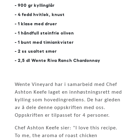
- 900 gr kyllinglår
- 4 fedd hvitløk, knust
- 1 klase med druer
- 1 håndfull steinfrie oliven
- 1 bunt med timiankvister
- 2 ss usaltet smør
- 2,5 dl Wente Riva Ranch Chardonnay
Wente Vineyard har i samarbeid med Chef
Ashton Keefe laget en innhøstningsrett med
kylling som hovedingrediens. De har gleden
av å dele
denne oppskriften med oss.
Oppskriften er tilpasset for 4 personer.
Chef Ashton Keefe sier: "I love this recipe.
To me, the aroma of roast chicken