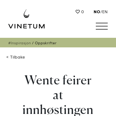
NO
0
/
EN
#Inspirasjon
Oppskrifter
< Tilbake
Wente feirer
at
innhøstingen