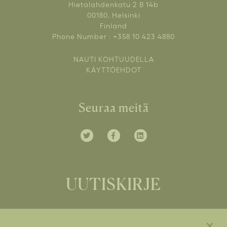
Hietalahdenkatu 2 B 14b
00180, Helsinki
Finland
Phone Number : +358 10 423 4880
NAUTI KOHTUUDELLA
KÄYTTÖEHDOT
Seuraa meitä
UUTISKIRJE
Tilaa kuluttajauutiskirjeemme ja saat tietoa