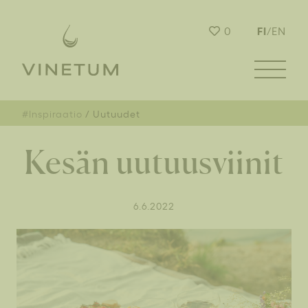
FI
0
/
EN
#Inspiraatio
Uutuudet
Kesän uutuusviinit
6.6.2022