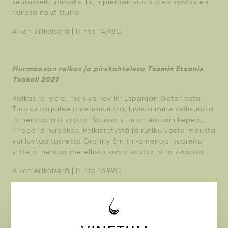
seurustelujuomaksi kuin pienten suolaisten syötävien
kanssa nautittuna.
Alkon erikoiserä | Hinta 14,98€
Hurmaavan raikas ja pirskahteleva
Txomin Etzanix
Txakoli 2021
Raikas ja merellinen valkoviini Espanjan Getariasta.
Tuoksu tarjoilee omenaisuutta, kivistä mineraalisuutta
ja hentoa yrttisyyttä. Suussa viini on erittäin kepeä,
kirpeä ja hapokas. Pelkistetystä ja rutikuivasta mausta
voi löytää tuoretta Granny Smith -omenaa, tuoreita
yrttejä, hentoa merellistä suolaisuutta ja raikkautta.
Alkon erikoiserä | Hinta 16,99€
Mehevä ja mausteinen
Castoro Cellars Estate Grown
Zinfandel 2020