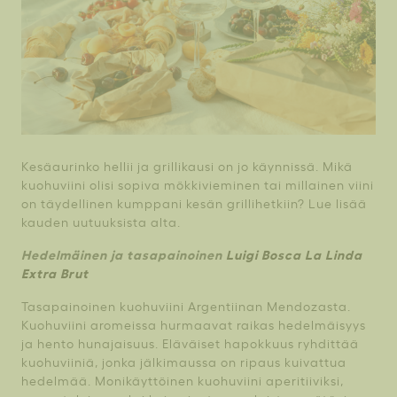
Kesäaurinko hellii ja grillikausi on jo käynnissä. Mikä
kuohuviini olisi sopiva mökkivieminen tai millainen viini
on täydellinen kumppani kesän grillihetkiin? Lue lisää
kauden uutuuksista alta.
Hedelmäinen ja tasapainoinen
Luigi Bosca La Linda
Extra Brut
Tasapainoinen kuohuviini Argentiinan Mendozasta.
Kuohuviini aromeissa hurmaavat raikas hedelmäisyys
ja hento hunajaisuus. Eläväiset hapokkuus ryhdittää
kuohuviiniä, jonka jälkimaussa on ripaus kuivattua
hedelmää. Monikäyttöinen kuohuviini aperitiiviksi,