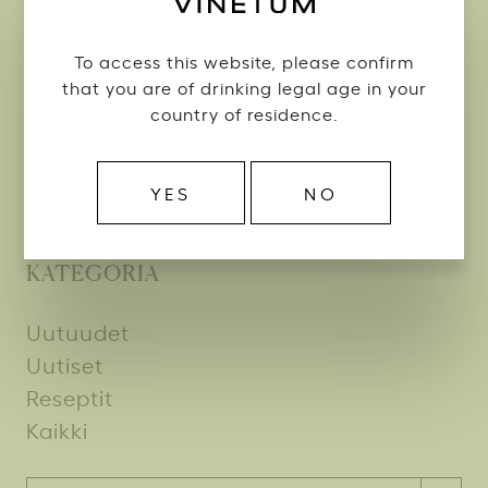
Mehevä ja kypsän aromikas luomuviini Kalifornian
Paso Roblesta. Täyteläinen ja pehmeän tanniininen
To access this website, please confirm
punaviini tarjoaa tummanluumuisia ja mausteisia
that you are of drinking legal age in your
aromeja, jotka johtavat tammiseen tyylikkääseen
jälkimakuun. Erinomainen kumppani grilliruokien
country of residence.
kylkeen!
Alkon erikoiserä | Hinta 19,99€
YES
NO
KATEGORIA
Uutuudet
Uutiset
Reseptit
Kaikki