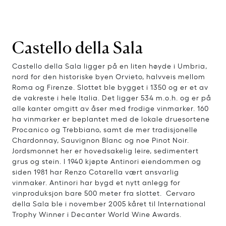
Castello della Sala
Castello della Sala ligger på en liten høyde i Umbria,
nord for den historiske byen Orvieto, halvveis mellom
Roma og Firenze. Slottet ble bygget i 1350 og er et av
de vakreste i hele Italia. Det ligger 534 m.o.h. og er på
alle kanter omgitt av åser med frodige vinmarker. 160
ha vinmarker er beplantet med de lokale druesortene
Procanico og Trebbiano, samt de mer tradisjonelle
Chardonnay, Sauvignon Blanc og noe Pinot Noir.
Jordsmonnet her er hovedsakelig leire, sedimentert
grus og stein. I 1940 kjøpte Antinori eiendommen og
siden 1981 har Renzo Cotarella vært ansvarlig
vinmaker. Antinori har bygd et nytt anlegg for
vinproduksjon bare 500 meter fra slottet. Cervaro
della Sala ble i november 2005 kåret til International
Trophy Winner i Decanter World Wine Awards.