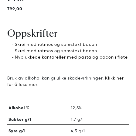
799,00
Oppskrifter
-
Skrei med rotmos og sprøstekt bacon
-
Skrei med rotmos og sprøstekt bacon
-
Nyplukkede kantareller med pasta og bacon i fløte
Bruk av alkohol kan gi ulike skadevirkninger.
Klikk her
for å lese mer.
Alkohol %
12,5%
Sukker g/l
1,7 g/l
Syre g/l
4,3 g/l