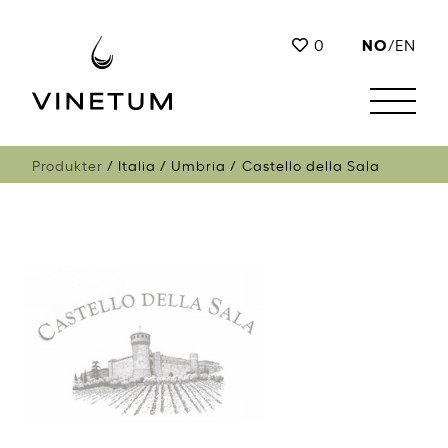
NO
0
/
EN
Produkter
Italia
Umbria
Castello della Sala