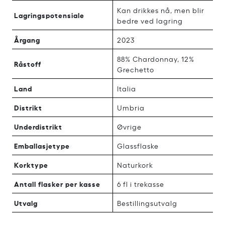
Kan drikkes nå, men blir
Lagringspotensiale
bedre ved lagring
Årgang
2023
88% Chardonnay, 12%
Råstoff
Grechetto
Land
Italia
Distrikt
Umbria
Underdistrikt
Øvrige
Emballasjetype
Glassflaske
Korktype
Naturkork
Antall flasker per kasse
6 fl i trekasse
Utvalg
Bestillingsutvalg