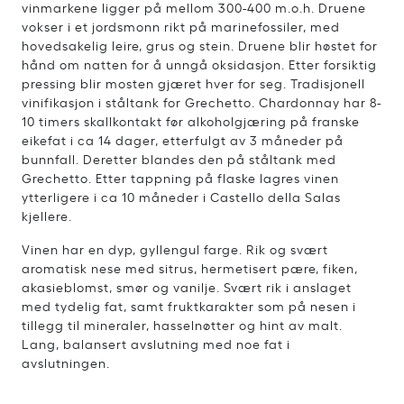
vinmarkene ligger på mellom 300-400 m.o.h. Druene
vokser i et jordsmonn rikt på marinefossiler, med
hovedsakelig leire, grus og stein. Druene blir høstet for
hånd om natten for å unngå oksidasjon. Etter forsiktig
pressing blir mosten gjæret hver for seg. Tradisjonell
vinifikasjon i ståltank for Grechetto. Chardonnay har 8-
10 timers skallkontakt før alkoholgjæring på franske
eikefat i ca 14 dager, etterfulgt av 3 måneder på
bunnfall. Deretter blandes den på ståltank med
Grechetto. Etter tappning på flaske lagres vinen
ytterligere i ca 10 måneder i Castello della Salas
kjellere.
Vinen har en dyp, gyllengul farge. Rik og svært
aromatisk nese med sitrus, hermetisert pære, fiken,
akasieblomst, smør og vanilje. Svært rik i anslaget
med tydelig fat, samt fruktkarakter som på nesen i
tillegg til mineraler, hasselnøtter og hint av malt.
Lang, balansert avslutning med noe fat i
avslutningen.