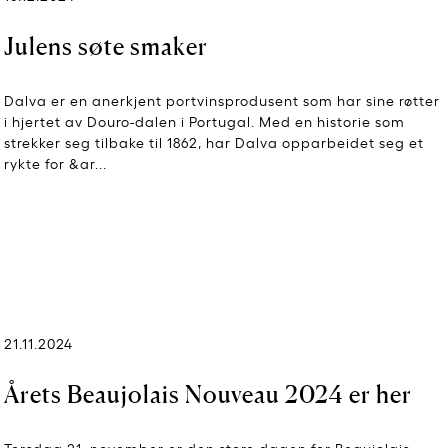
Julens søte smaker
Dalva er en anerkjent portvinsprodusent som har sine røtter
i hjertet av Douro-dalen i Portugal. Med en historie som
strekker seg tilbake til 1862, har Dalva opparbeidet seg et
rykte for &ar...
21.11.2024
Årets Beaujolais Nouveau 2024 er her
Torsdag 21. november er den store dagen for Beaujolais