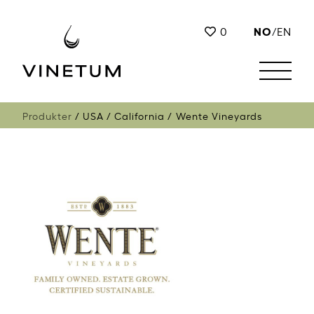
NO
0
/
EN
Produkter
USA
California
Wente Vineyards