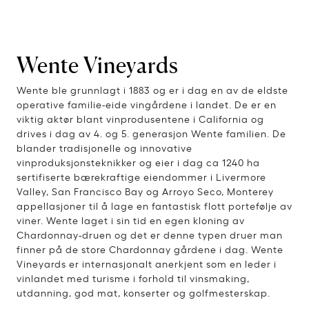
Wente Vineyards
Wente ble grunnlagt i 1883 og er i dag en av de eldste
operative familie-eide vingårdene i landet. De er en
viktig aktør blant vinprodusentene i California og
drives i dag av 4. og 5. generasjon Wente familien. De
blander tradisjonelle og innovative
vinproduksjonsteknikker og eier i dag ca 1240 ha
sertifiserte bærekraftige eiendommer i Livermore
Valley, San Francisco Bay og Arroyo Seco, Monterey
appellasjoner til å lage en fantastisk flott portefølje av
viner. Wente laget i sin tid en egen kloning av
Chardonnay-druen og det er denne typen druer man
finner på de store Chardonnay gårdene i dag. Wente
Vineyards er internasjonalt anerkjent som en leder i
vinlandet med turisme i forhold til vinsmaking,
utdanning, god mat, konserter og golfmesterskap.