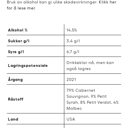
Bruk av alkohol kan gi ulike skadevirkninger.
Klikk her
for å lese mer.
Alkohol %
14,5%
Sukker g/l
3,4 g/l
Syre g/l
6,7 g/l
Drikkeklar nå, men kan
Lagringspotensiale
også lagres
Årgang
2021
79% Cabernet
Sauvignon, 9% Petit
Råstoff
Syrah, 8% Petit Verdot, 4%
Malbec
Land
USA